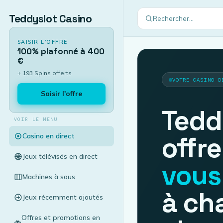
Teddyslot Casino
Rechercher...
SAISIR L'OFFRE
100% plafonné à 400
€
+ 193 Spins offerts
VOTRE CASINO D
Saisir l'offre
Tedd
VOIR LE MENU
offr
Casino en direct
Jeux télévisés en direct
vous
Machines à sous
à ch
Jeux récemment ajoutés
Offres et promotions en