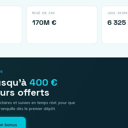
MISÉ EN 24H
JEUX DISPO
170M €
6 325
UE
usqu'à
400 €
urs offerts
claires et suivies en temps réel, pour que
tranquille dès le premier dépôt.
on bonus