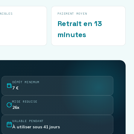
NIBLES
PAIEMENT MOYEN
Retrait en 13
minutes
DÉPÔT MINIMUM
7 €
MISE REQUISE
26x
VALABLE PENDANT
À utiliser sous 41 jours