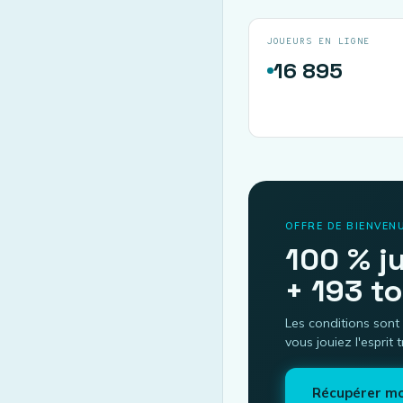
JOUEURS EN LIGNE
16 895
OFFRE DE BIENVEN
100 % j
+ 193 to
Les conditions sont 
vous jouiez l'esprit 
Récupérer m