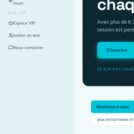
chaq
cours
CLUB VIP
Avec plus de 6 
Espace VIP
session est pen
Inviter un ami
Nous contacter
S'inscrire
CE QUE NOS JOUEU
Machines à sous
Jeux instantanés et