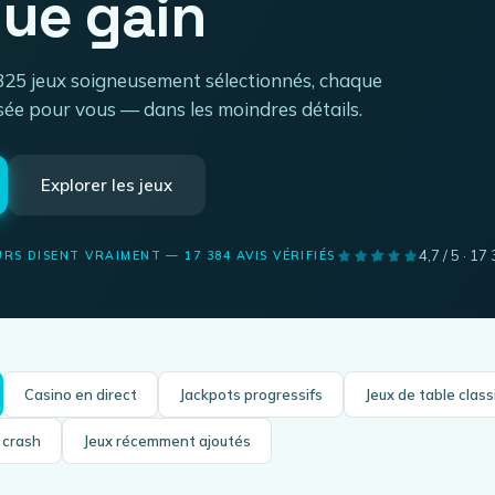
ue gain
325 jeux soigneusement sélectionnés, chaque
sée pour vous — dans les moindres détails.
Explorer les jeux
4,7 / 5 · 17
RS DISENT VRAIMENT — 17 384 AVIS VÉRIFIÉS
Casino en direct
Jackpots progressifs
Jeux de table clas
 crash
Jeux récemment ajoutés