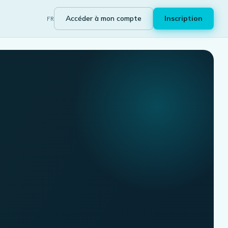
Accéder à mon compte
Inscription
FR